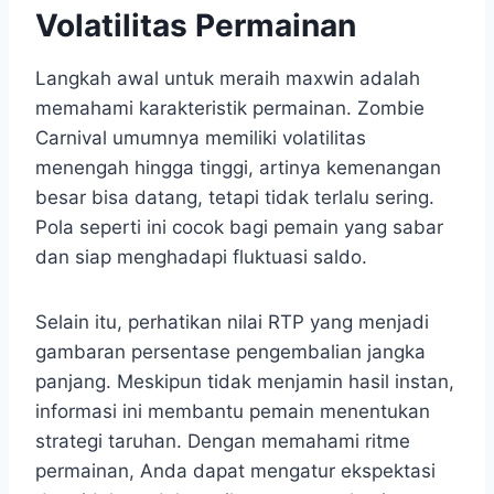
Volatilitas Permainan
Langkah awal untuk meraih maxwin adalah
memahami karakteristik permainan. Zombie
Carnival umumnya memiliki volatilitas
menengah hingga tinggi, artinya kemenangan
besar bisa datang, tetapi tidak terlalu sering.
Pola seperti ini cocok bagi pemain yang sabar
dan siap menghadapi fluktuasi saldo.
Selain itu, perhatikan nilai RTP yang menjadi
gambaran persentase pengembalian jangka
panjang. Meskipun tidak menjamin hasil instan,
informasi ini membantu pemain menentukan
strategi taruhan. Dengan memahami ritme
permainan, Anda dapat mengatur ekspektasi