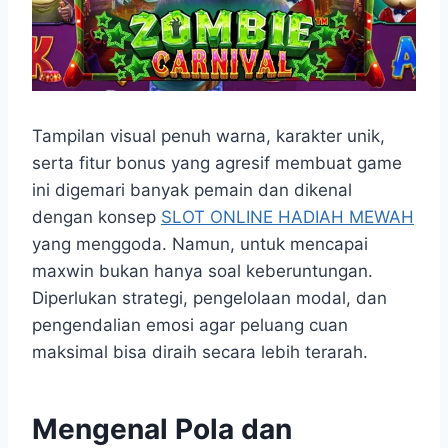
Tampilan visual penuh warna, karakter unik,
serta fitur bonus yang agresif membuat game
ini digemari banyak pemain dan dikenal
dengan konsep
SLOT ONLINE HADIAH MEWAH
yang menggoda. Namun, untuk mencapai
maxwin bukan hanya soal keberuntungan.
Diperlukan strategi, pengelolaan modal, dan
pengendalian emosi agar peluang cuan
maksimal bisa diraih secara lebih terarah.
Mengenal Pola dan