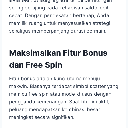
sering berujung pada kehabisan saldo lebih
cepat. Dengan pendekatan bertahap, Anda
memiliki ruang untuk menyesuaikan strategi
sekaligus memperpanjang durasi bermain.
Maksimalkan Fitur Bonus
dan Free Spin
Fitur bonus adalah kunci utama menuju
maxwin. Biasanya terdapat simbol scatter yang
memicu free spin atau mode khusus dengan
pengganda kemenangan. Saat fitur ini aktif,
peluang mendapatkan kombinasi besar
meningkat secara signifikan.