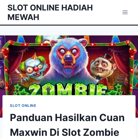
Skip
SLOT ONLINE HADIAH
to
MEWAH
content
SLOT ONLINE
Panduan Hasilkan Cuan
Maxwin Di Slot Zombie