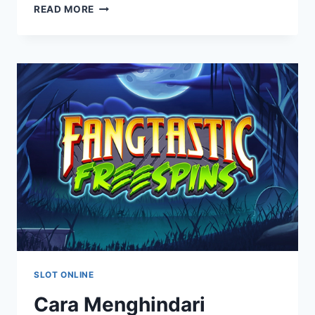
STRATEGI
READ MORE
MENGELOLA
KEUNTUNGAN
BERMAIN
SLOT
STICKY
BEES
SLOT ONLINE
Cara Menghindari