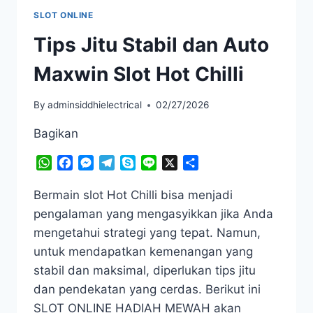
SLOT ONLINE
Tips Jitu Stabil dan Auto
Maxwin Slot Hot Chilli
By
adminsiddhielectrical
02/27/2026
Bagikan
WhatsApp
Facebook
Messenger
Telegram
Skype
Line
X
Share
Bermain slot Hot Chilli bisa menjadi
pengalaman yang mengasyikkan jika Anda
mengetahui strategi yang tepat. Namun,
untuk mendapatkan kemenangan yang
stabil dan maksimal, diperlukan tips jitu
dan pendekatan yang cerdas. Berikut ini
SLOT ONLINE HADIAH MEWAH akan