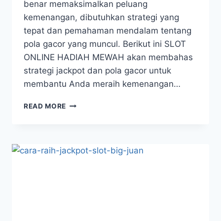
benar memaksimalkan peluang
kemenangan, dibutuhkan strategi yang
tepat dan pemahaman mendalam tentang
pola gacor yang muncul. Berikut ini SLOT
ONLINE HADIAH MEWAH akan membahas
strategi jackpot dan pola gacor untuk
membantu Anda meraih kemenangan…
STRATEGI
READ MORE
JACKPOT
DAN
POLA
GACOR
SLOT
BIG
BASS
CHRISTMAS
BASH