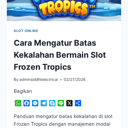
SLOT ONLINE
Cara Mengatur Batas
Kekalahan Bermain Slot
Frozen Tropics
By
adminsiddhielectrical
02/27/2026
Bagikan
WhatsApp
Facebook
Messenger
Telegram
Skype
Line
X
Share
Panduan mengatur batas kekalahan di slot
Frozen Tropics dengan manajemen modal