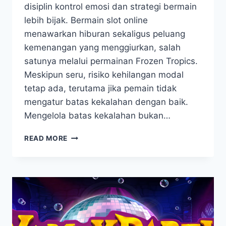
disiplin kontrol emosi dan strategi bermain
lebih bijak. Bermain slot online
menawarkan hiburan sekaligus peluang
kemenangan yang menggiurkan, salah
satunya melalui permainan Frozen Tropics.
Meskipun seru, risiko kehilangan modal
tetap ada, terutama jika pemain tidak
mengatur batas kekalahan dengan baik.
Mengelola batas kekalahan bukan…
CARA
READ MORE
MENGATUR
BATAS
KEKALAHAN
BERMAIN
SLOT
FROZEN
TROPICS