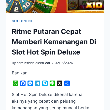
SLOT ONLINE
Ritme Putaran Cepat
Memberi Kemenangan Di
Slot Hot Spin Deluxe
By
adminsiddhielectrical
02/16/2026
Bagikan
WhatsApp
Facebook
Messenger
Telegram
Skype
Line
X
Share
Slot Hot Spin Deluxe dikenal karena
aksinya yang cepat dan peluang
kemenangan yang sering muncul berkat