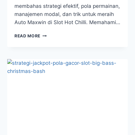
membahas strategi efektif, pola permainan,
manajemen modal, dan trik untuk meraih
Auto Maxwin di Slot Hot Chilli. Memahami…
TIPS
READ MORE
JITU
STABIL
DAN
AUTO
MAXWIN
SLOT
HOT
CHILLI