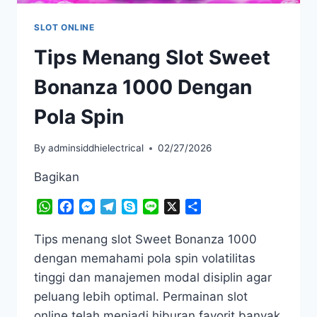
SLOT ONLINE
Tips Menang Slot Sweet
Bonanza 1000 Dengan
Pola Spin
By
adminsiddhielectrical
02/27/2026
Bagikan
WhatsApp
Facebook
Messenger
Telegram
Skype
Line
X
Share
Tips menang slot Sweet Bonanza 1000
dengan memahami pola spin volatilitas
tinggi dan manajemen modal disiplin agar
peluang lebih optimal. Permainan slot
online telah menjadi hiburan favorit banyak