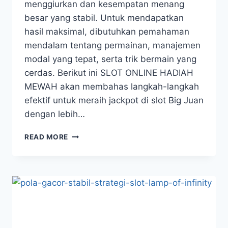
menggiurkan dan kesempatan menang
besar yang stabil. Untuk mendapatkan
hasil maksimal, dibutuhkan pemahaman
mendalam tentang permainan, manajemen
modal yang tepat, serta trik bermain yang
cerdas. Berikut ini SLOT ONLINE HADIAH
MEWAH akan membahas langkah-langkah
efektif untuk meraih jackpot di slot Big Juan
dengan lebih…
CARA
READ MORE
EFEKTIF
RAIH
JACKPOT
SLOT
BIG
JUAN
STABIL