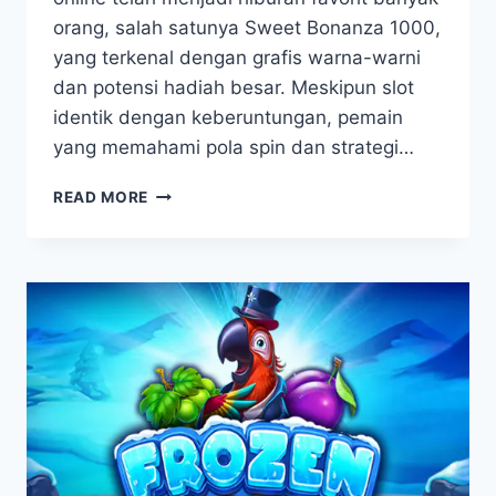
orang, salah satunya Sweet Bonanza 1000,
yang terkenal dengan grafis warna-warni
dan potensi hadiah besar. Meskipun slot
identik dengan keberuntungan, pemain
yang memahami pola spin dan strategi…
TIPS
READ MORE
MENANG
SLOT
SWEET
BONANZA
1000
DENGAN
POLA
SPIN