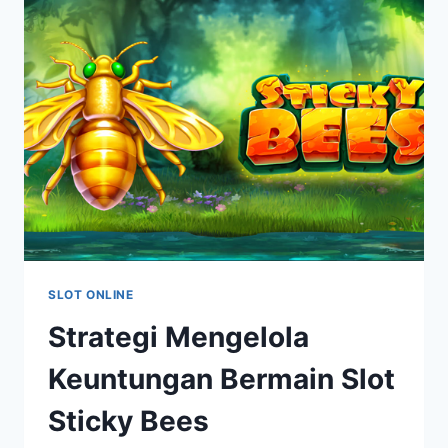
SLOT
LAMP
OF
INFINITY
SLOT ONLINE
Strategi Mengelola
Keuntungan Bermain Slot
Sticky Bees