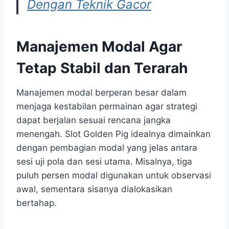
Dengan Teknik Gacor
Manajemen Modal Agar
Tetap Stabil dan Terarah
Manajemen modal berperan besar dalam
menjaga kestabilan permainan agar strategi
dapat berjalan sesuai rencana jangka
menengah. Slot Golden Pig idealnya dimainkan
dengan pembagian modal yang jelas antara
sesi uji pola dan sesi utama. Misalnya, tiga
puluh persen modal digunakan untuk observasi
awal, sementara sisanya dialokasikan
bertahap.