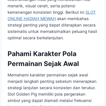
menarik, visual cerah, serta potensi
kemenangan konsisten tinggi. Berikut ini
SLOT
ONLINE HADIAH MEWAH
akan membahas
strategi penting yang dapat diterapkan secara
sistematis untuk memaksimalkan peluang hasil
optimal secara berkelanjutan.
Pahami Karakter Pola
Permainan Sejak Awal
Memahami karakter permainan sejak awal
menjadi langkah penting sebelum menerapkan
strategi lanjutan secara konsisten dan terukur.
Slot Golden Pig memiliki pola pergerakan
simbol yang dapat diamati melalui frekuensi