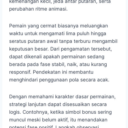
kemenangan kecil, jeda antar putaran, serta
perubahan ritme animasi.
Pemain yang cermat biasanya meluangkan
waktu untuk mengamati lima puluh hingga
seratus putaran awal tanpa terburu mengambil
keputusan besar. Dari pengamatan tersebut,
dapat dikenali apakah permainan sedang
berada pada fase stabil, naik, atau kurang
responsif. Pendekatan ini membantu
menghindari penggunaan pola secara acak.
Dengan memahami karakter dasar permainan,
strategi lanjutan dapat disesuaikan secara
logis. Contohnya, ketika simbol bonus sering
muncul meski belum aktif, itu menandakan
potensi fase positif. Langkah observasi