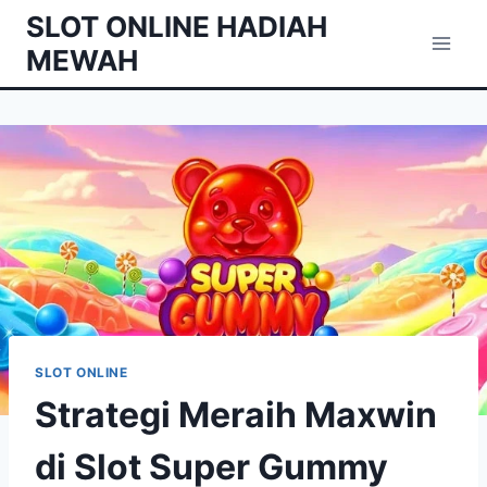
Skip
SLOT ONLINE HADIAH
to
MEWAH
content
SLOT ONLINE
Strategi Meraih Maxwin
di Slot Super Gummy