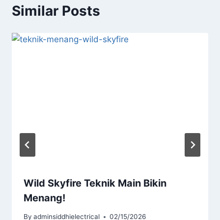
Similar Posts
Wild Skyfire Teknik Main Bikin
Menang!
By
adminsiddhielectrical
02/15/2026