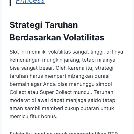
Princess
Strategi Taruhan
Berdasarkan Volatilitas
Slot ini memiliki volatilitas sangat tinggi, artinya
kemenangan mungkin jarang, tetapi nilainya
bisa sangat besar. Oleh karena itu, strategi
taruhan harus mempertimbangkan durasi
bermain agar Anda bisa menunggu simbol
Collect atau Super Collect muncul. Taruhan
moderat di awal dapat menjaga saldo tetap
aman sambil memberi cukup putaran untuk
memicu fitur bonus.
Selain itu, penting untuk memperhatikan RTP