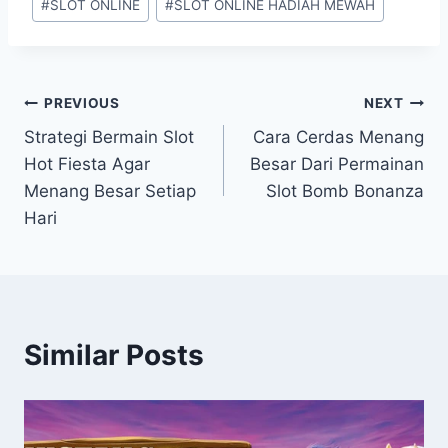
#
SLOT ONLINE
#
SLOT ONLINE HADIAH MEWAH
Post
PREVIOUS
NEXT
Strategi Bermain Slot
Cara Cerdas Menang
navigation
Hot Fiesta Agar
Besar Dari Permainan
Menang Besar Setiap
Slot Bomb Bonanza
Hari
Similar Posts