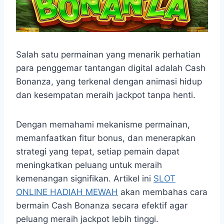
Salah satu permainan yang menarik perhatian
para penggemar tantangan digital adalah Cash
Bonanza, yang terkenal dengan animasi hidup
dan kesempatan meraih jackpot tanpa henti.
Dengan memahami mekanisme permainan,
memanfaatkan fitur bonus, dan menerapkan
strategi yang tepat, setiap pemain dapat
meningkatkan peluang untuk meraih
kemenangan signifikan. Artikel ini
SLOT
ONLINE HADIAH MEWAH
akan membahas cara
bermain Cash Bonanza secara efektif agar
peluang meraih jackpot lebih tinggi.