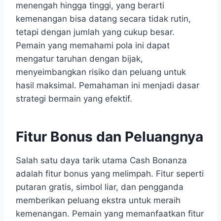
menengah hingga tinggi, yang berarti
kemenangan bisa datang secara tidak rutin,
tetapi dengan jumlah yang cukup besar.
Pemain yang memahami pola ini dapat
mengatur taruhan dengan bijak,
menyeimbangkan risiko dan peluang untuk
hasil maksimal. Pemahaman ini menjadi dasar
strategi bermain yang efektif.
Fitur Bonus dan Peluangnya
Salah satu daya tarik utama Cash Bonanza
adalah fitur bonus yang melimpah. Fitur seperti
putaran gratis, simbol liar, dan pengganda
memberikan peluang ekstra untuk meraih
kemenangan. Pemain yang memanfaatkan fitur