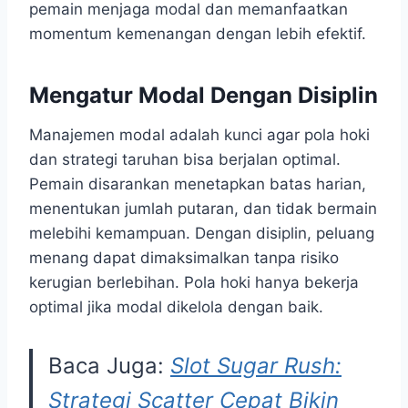
pemain menjaga modal dan memanfaatkan
momentum kemenangan dengan lebih efektif.
Mengatur Modal Dengan Disiplin
Manajemen modal adalah kunci agar pola hoki
dan strategi taruhan bisa berjalan optimal.
Pemain disarankan menetapkan batas harian,
menentukan jumlah putaran, dan tidak bermain
melebihi kemampuan. Dengan disiplin, peluang
menang dapat dimaksimalkan tanpa risiko
kerugian berlebihan. Pola hoki hanya bekerja
optimal jika modal dikelola dengan baik.
Baca Juga:
Slot Sugar Rush:
Strategi Scatter Cepat Bikin