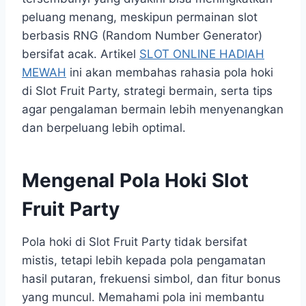
peluang menang, meskipun permainan slot
berbasis RNG (Random Number Generator)
bersifat acak. Artikel
SLOT ONLINE HADIAH
MEWAH
ini akan membahas rahasia pola hoki
di Slot Fruit Party, strategi bermain, serta tips
agar pengalaman bermain lebih menyenangkan
dan berpeluang lebih optimal.
Mengenal Pola Hoki Slot
Fruit Party
Pola hoki di Slot Fruit Party tidak bersifat
mistis, tetapi lebih kepada pola pengamatan
hasil putaran, frekuensi simbol, dan fitur bonus
yang muncul. Memahami pola ini membantu