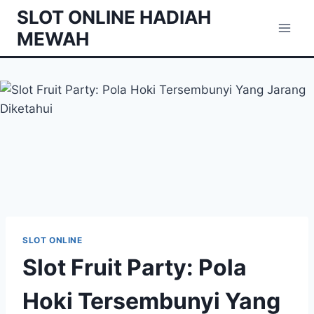
Skip
SLOT ONLINE HADIAH
to
MEWAH
content
SLOT ONLINE
Slot Fruit Party: Pola
Hoki Tersembunyi Yang