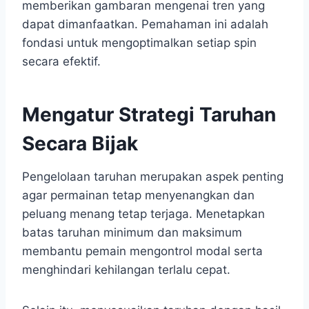
memberikan gambaran mengenai tren yang
dapat dimanfaatkan. Pemahaman ini adalah
fondasi untuk mengoptimalkan setiap spin
secara efektif.
Mengatur Strategi Taruhan
Secara Bijak
Pengelolaan taruhan merupakan aspek penting
agar permainan tetap menyenangkan dan
peluang menang tetap terjaga. Menetapkan
batas taruhan minimum dan maksimum
membantu pemain mengontrol modal serta
menghindari kehilangan terlalu cepat.