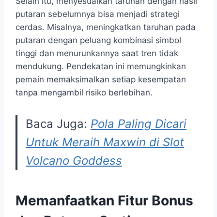
Selain itu, menyesuaikan taruhan dengan hasil
putaran sebelumnya bisa menjadi strategi
cerdas. Misalnya, meningkatkan taruhan pada
putaran dengan peluang kombinasi simbol
tinggi dan menurunkannya saat tren tidak
mendukung. Pendekatan ini memungkinkan
pemain memaksimalkan setiap kesempatan
tanpa mengambil risiko berlebihan.
Baca Juga:
Pola Paling Dicari
Untuk Meraih Maxwin di Slot
Volcano Goddess
Memanfaatkan Fitur Bonus