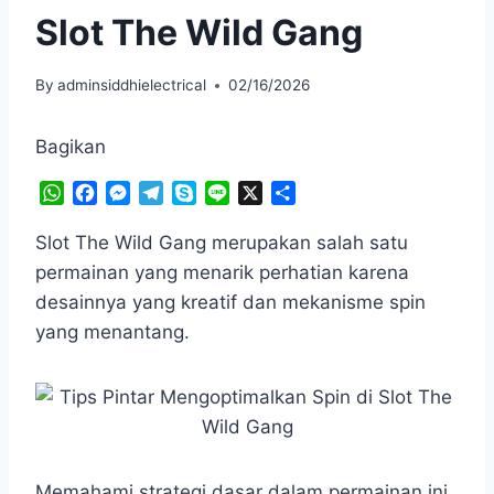
Slot The Wild Gang
By
adminsiddhielectrical
02/16/2026
Bagikan
W
F
M
T
S
L
X
S
h
a
e
e
k
i
h
a
c
s
l
y
n
a
Slot The Wild Gang merupakan salah satu
t
e
s
e
p
e
r
permainan yang menarik perhatian karena
s
b
e
g
e
e
desainnya yang kreatif dan mekanisme spin
A
o
n
r
yang menantang.
p
o
g
a
p
k
e
m
r
Memahami strategi dasar dalam permainan ini