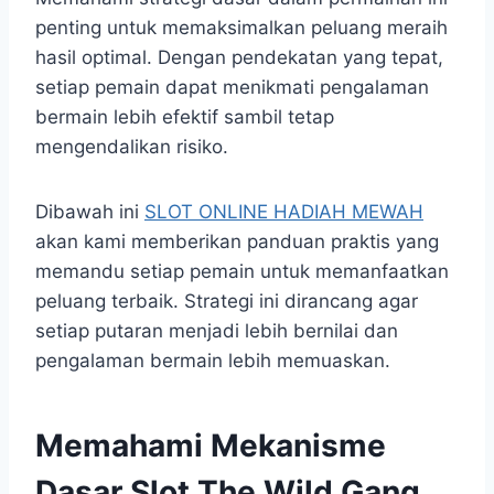
penting untuk memaksimalkan peluang meraih
hasil optimal. Dengan pendekatan yang tepat,
setiap pemain dapat menikmati pengalaman
bermain lebih efektif sambil tetap
mengendalikan risiko.
Dibawah ini
SLOT ONLINE HADIAH MEWAH
akan kami memberikan panduan praktis yang
memandu setiap pemain untuk memanfaatkan
peluang terbaik. Strategi ini dirancang agar
setiap putaran menjadi lebih bernilai dan
pengalaman bermain lebih memuaskan.
Memahami Mekanisme
Dasar Slot The Wild Gang