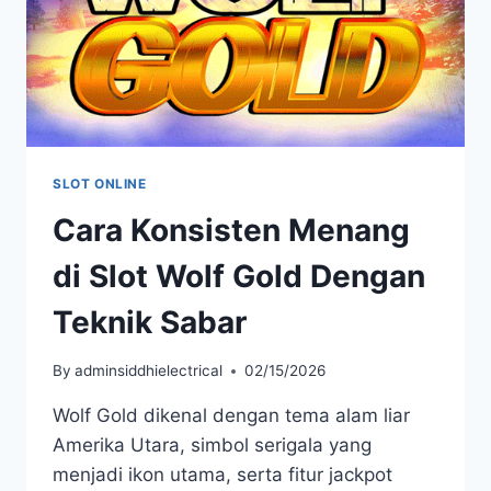
SLOT ONLINE
Cara Konsisten Menang
di Slot Wolf Gold Dengan
Teknik Sabar
By
adminsiddhielectrical
02/15/2026
Wolf Gold dikenal dengan tema alam liar
Amerika Utara, simbol serigala yang
menjadi ikon utama, serta fitur jackpot