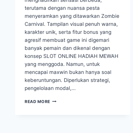
terutama dengan nuansa pesta
menyeramkan yang ditawarkan Zombie
Carnival. Tampilan visual penuh warna,
karakter unik, serta fitur bonus yang
agresif membuat game ini digemari
banyak pemain dan dikenal dengan
konsep SLOT ONLINE HADIAH MEWAH
yang menggoda. Namun, untuk
mencapai maxwin bukan hanya soal
keberuntungan. Diperlukan strategi,
pengelolaan modal,…
PANDUAN
READ MORE
HASILKAN
CUAN
MAXWIN
DI
SLOT