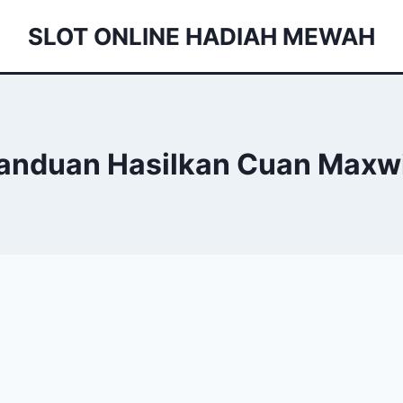
SLOT ONLINE HADIAH MEWAH
anduan Hasilkan Cuan Maxw